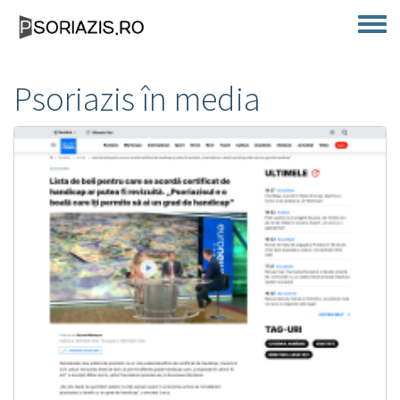
Skip to main content
Toggle
Psoriazis în media