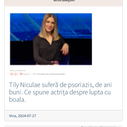
Tily Niculae suferă de psoriazis, de ani
buni. Ce spune actrița despre lupta cu
boala.
Viva,
2024-07-27